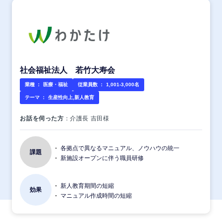
社会福祉法人 若竹大寿会
業種 ：
医療・福祉
従業員数 ：
1,001-3,000名
テーマ ：
生産性向上,新人教育
お話を伺った方
：介護長 吉田様
各拠点で異なるマニュアル、ノウハウの統一
課題
新施設オープンに伴う職員研修
新人教育期間の短縮
効果
マニュアル作成時間の短縮