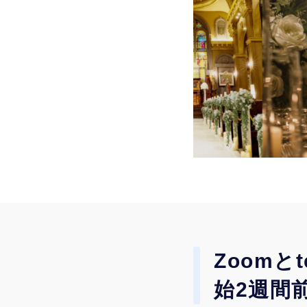
Zoomと
始2週間