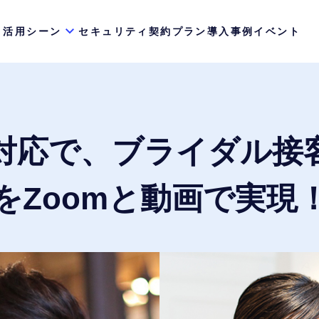
活用シーン
セキュリティ
契約プラン
導入事例
イベント
対応で、ブライダル接
をZoomと動画で実現