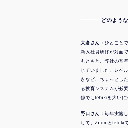
どのよう
大倉さん：
ひとこと
新入社員研修が対面
もともと、弊社の基
じていました。レベ
きなど、ちょっとし
る教育システムが必要
修でもtebikiを大
野口さん：
毎年実施
して、Zoomとteb