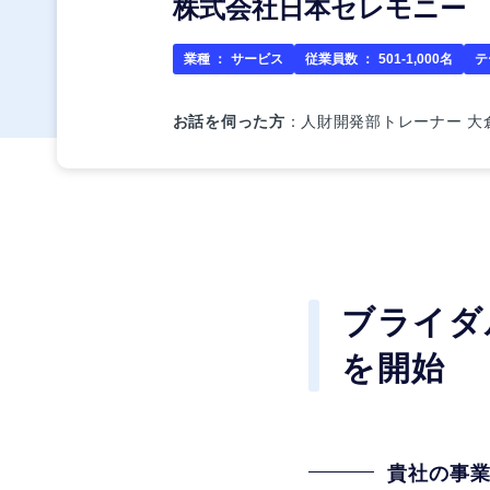
株式会社日本セレモニー
業種 ：
サービス
従業員数 ：
501-1,000名
テ
お話を伺った方
：人財開発部トレーナー 大
ブライダ
を開始
貴社の事業