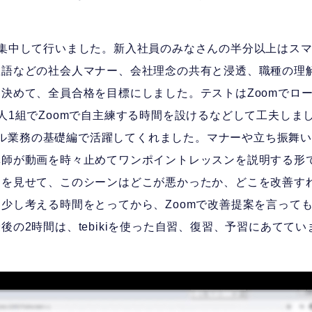
に集中して行いました。新入社員のみなさんの半分以上はス
敬語などの社会人マナー、会社理念の共有と浸透、職種の理
決めて、全員合格を目標にしました。テストはZoomでロ
人1組でZoomで自主練する時間を設けるなどして工夫しま
イダル業務の基礎編で活躍してくれました。マナーや立ち振舞いのte
講師が動画を時々止めてワンポイントレッスンを説明する形
例を見せて、このシーンはどこが悪かったか、どこを改善す
少し考える時間をとってから、Zoomで改善提案を言って
後の2時間は、tebikiを使った自習、復習、予習にあててい