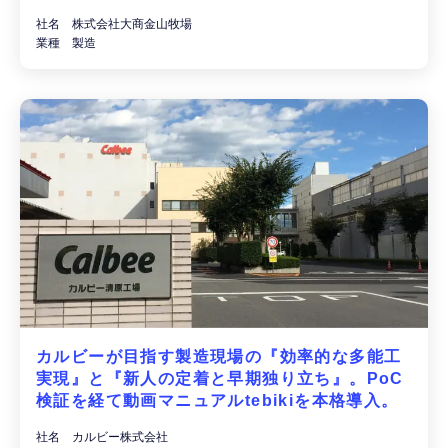
社名 株式会社大商金山牧場
業種 製造
カルビーが目指す製造現場の『効率的な多能工
実現』と『新人の定着と早期独り立ち』。PoC
検証を経て動画マニュアルtebikiを本格導入。
社名 カルビー株式会社