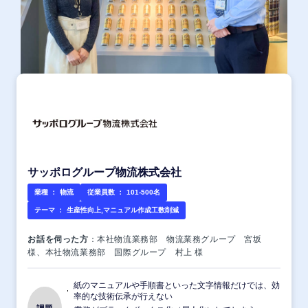
サッポログループ物流株式会社
業種 ：
物流
従業員数 ：
101-500名
テーマ ：
生産性向上,マニュアル作成工数削減
お話を伺った方
：本社物流業務部 物流業務グループ 宮坂
様、本社物流業務部 国際グループ 村上 様
紙のマニュアルや手順書といった文字情報だけでは、効
率的な技術伝承が行えない