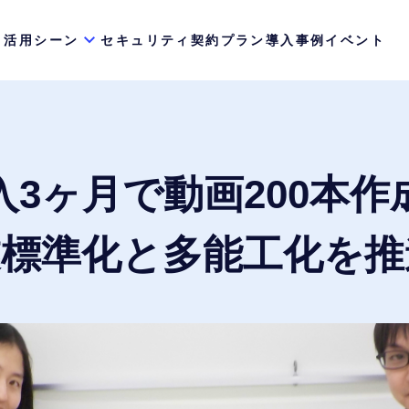
活用シーン
セキュリティ
契約プラン
導入事例
イベント
入3ヶ月で動画200本作
業標準化と多能工化を推