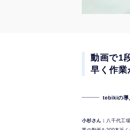
動画で1
早く作業
tebik
小杉さん：
八千代工場
業の動画を200本近