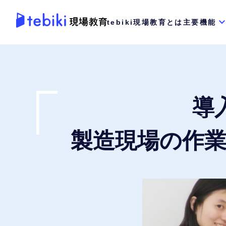
tebiki現場教育とは
主要機能
導
製造現場の作