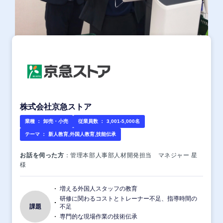
株式会社京急ストア
業種 ：
卸売・小売
従業員数 ：
3,001-5,000名
テーマ ：
新人教育,外国人教育,技能伝承
お話を伺った方
：管理本部人事部人材開発担当 マネジャー 星
様
増える外国人スタッフの教育
研修に関わるコストとトレーナー不足、指導時間の
課題
不足
専門的な現場作業の技術伝承