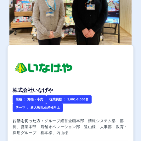
株式会社いなげや
業種 ：
卸売・小売
従業員数 ：
1,001-3,000名
テーマ ：
新人教育,生産性向上
お話を伺った方
：グループ経営企画本部 情報システム部 部
長、営業本部 店舗オペレーション部 遠山様、人事部 教育・
採用グループ 松本様、内山様