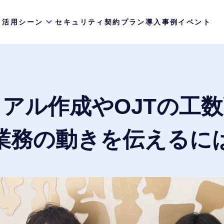
活用シーン
セキュリティ
契約プラン
導入事例
イベント
アル作成やOJTの工
業務の動きを伝えるに