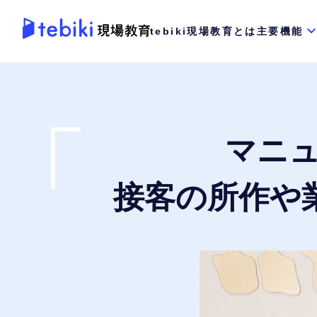
tebiki現場教育とは
主要機能
マニュ
接客の所作や