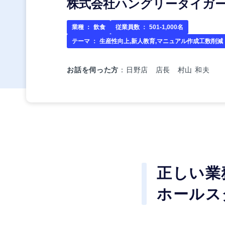
株式会社ハングリータイガ
業種 ：
飲食
従業員数 ：
501-1,000名
テーマ ：
生産性向上,新人教育,マニュアル作成工数削減
お話を伺った方
：日野店 店長 村山 和夫
正しい業
ホールス