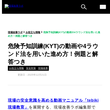
ものづくり戦略フォーラ
›
›
現場改善ラボ
お役立ち情報
危険予知訓練(KYT)の動画や4ラウンド法を用いた進
ム
め方！例題と解答つき
セミナー
危険予知訓練(KYT)の動画や4ラウ
ンド法を用いた進め方！例題と解
答つき
お役立ち情報
安全対策
現場改善
更新日：2025年12月21日
現場の安全意識を高める動画マニュアル「tebiki
現場教育」
を展開する、現場改善ラボ編集部で