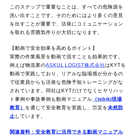
このステップで重要なことは、すべての危険源を
洗い出すことです。そのためにはより多くの意見
を出すことが重要で、活発にコミュニケーション
を取れる雰囲気作りが大切になります。
【動画で安全効果を高めるポイント】
実際の作業風景を動画で流すことも効果的です。
例えば物流業の
ASKUL LOGIST株式会社
はKYTを
動画で実践しており、リアルな臨場感が分かるの
で従業員からも活発な危険予知トレーニングがな
されています。同社はKYTだけでなくヒヤリハッ
ト事例や事故事例も動画マニュアル
（tebiki現場
教育）
を通じて安全教育を実践し、労災を
未然防
止
しています。
関連資料：
安全教育に活用できる動画マニュアル