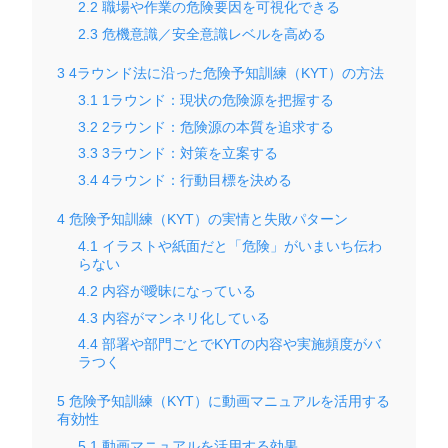
2.2
職場や作業の危険要因を可視化できる
2.3
危機意識／安全意識レベルを高める
3
4ラウンド法に沿った危険予知訓練（KYT）の方法
3.1
1ラウンド：現状の危険源を把握する
3.2
2ラウンド：危険源の本質を追求する
3.3
3ラウンド：対策を立案する
3.4
4ラウンド：行動目標を決める
4
危険予知訓練（KYT）の実情と失敗パターン
4.1
イラストや紙面だと「危険」がいまいち伝わ
らない
4.2
内容が曖昧になっている
4.3
内容がマンネリ化している
4.4
部署や部門ごとでKYTの内容や実施頻度がバ
ラつく
5
危険予知訓練（KYT）に動画マニュアルを活用する
有効性
5.1
動画マニュアルを活用する効果