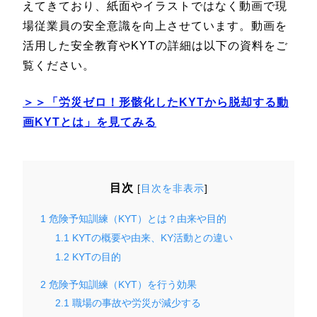
えてきており、紙面やイラストではなく動画で現
場従業員の安全意識を向上させています。動画を
活用した安全教育やKYTの詳細は以下の資料をご
覧ください。
＞＞「労災ゼロ！形骸化したKYTから脱却する動
画KYTとは」を見てみる
目次
[
目次を非表示
]
1
危険予知訓練（KYT）とは？由来や目的
1.1
KYTの概要や由来、KY活動との違い
1.2
KYTの目的
2
危険予知訓練（KYT）を行う効果
2.1
職場の事故や労災が減少する