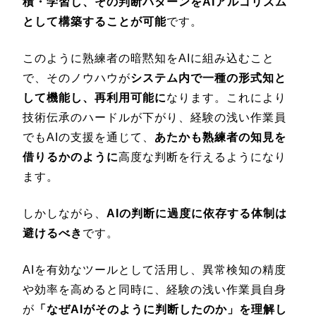
積・学習し、その判断パターンをAIアルゴリズム
として構築することが可能
です。
このように熟練者の暗黙知をAIに組み込むこと
で、そのノウハウが
システム内で一種の形式知と
して機能し、再利用可能に
なります。これにより
技術伝承のハードルが下がり、経験の浅い作業員
でもAIの支援を通じて、
あたかも熟練者の知見を
借りるかのように
高度な判断を行えるようになり
ます。
しかしながら、
AIの判断に過度に依存する体制は
避けるべき
です。
AIを有効なツールとして活用し、異常検知の精度
や効率を高めると同時に、経験の浅い作業員自身
が
「なぜAIがそのように判断したのか」を理解し