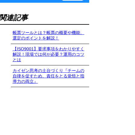
関連記事
帳票ツールとは？帳票の概要や機能、
選定のポイントを解説！
【ISO9001】要求事項をわかりやすく
解説！現場では何が必要？運用のコツ
とは
カイゼン思考の土台づくり『チームの
自律を促すため、責任をとる覚悟と指
導力の両立』