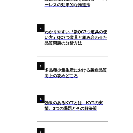
ーレスの効果的な推進法
2
わかりやすい『新QC7つ道具の使
い方』QC7つ道具と組み合わせた
品質問題の分析方法
3
多品種少量生産における製造品質
向上の攻めどころ
4
効果のあるKYTとは KYTの実
情、3つの課題とその解決策
5