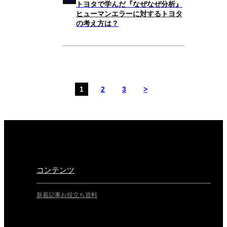
トヨタで学んだ『なぜなぜ分析』
ヒューマンエラーに対するトヨタ
の考え方は？
投
稿
1
2
3
>
の
ペ
ー
ジ
送
り
コンテンツ
新着記事
お役立ち資料