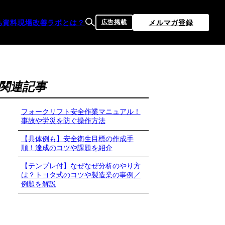
ち資料
現場改善ラボとは？
メルマガ登録
広告掲載
関連記事
フォークリフト安全作業マニュアル！
事故や労災を防ぐ操作方法
【具体例も】安全衛生目標の作成手
順！達成のコツや課題を紹介
【テンプレ付】なぜなぜ分析のやり方
は？トヨタ式のコツや製造業の事例／
例題を解説