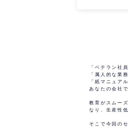
「ベテラン社
「属人的な業
「紙マニュア
あなたの会社
教育がスムー
なり、生産性
そこで今回の