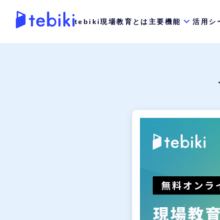
tebiki現場教育とは
主要機能
活用シ