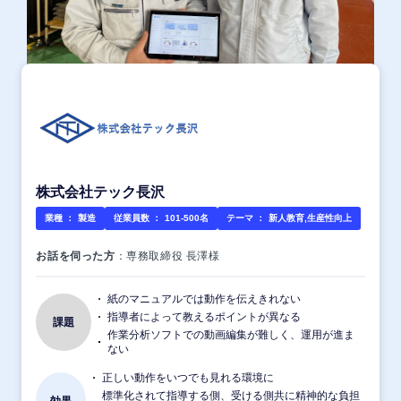
株式会社テック長沢
業種 ：
製造
従業員数 ：
101-500名
テーマ ：
新人教育,生産性向上
お話を伺った方
：専務取締役 長澤様
紙のマニュアルでは動作を伝えきれない
指導者によって教えるポイントが異なる
課題
作業分析ソフトでの動画編集が難しく、運用が進ま
ない
正しい動作をいつでも見れる環境に
標準化されて指導する側、受ける側共に精神的な負担
効果