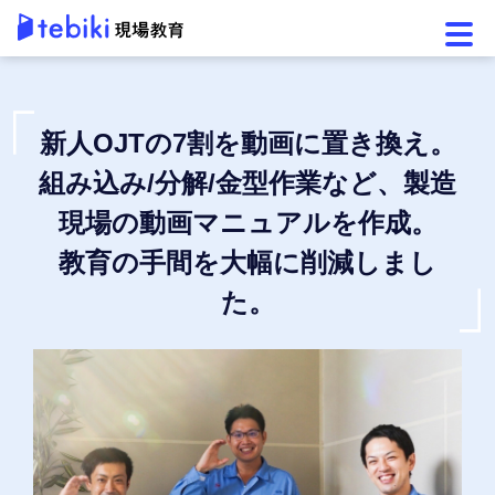
メニ
新人OJTの7割を動画に置き換え。
組み込み/分解/金型作業など、製造
現場の動画マニュアルを作成。
教育の手間を大幅に削減しまし
た。