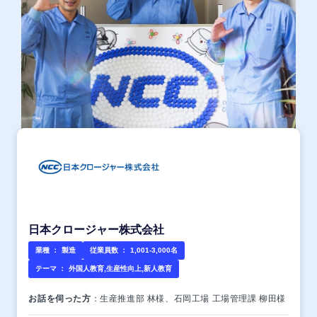
日本クロージャー株式会社
業種 ：
製造
従業員数 ：
1,001-3,000名
テーマ ：
外国人教育,生産性向上,新人教育
お話を伺った方
：生産推進部 林様、石岡工場 工場管理課 柳田様