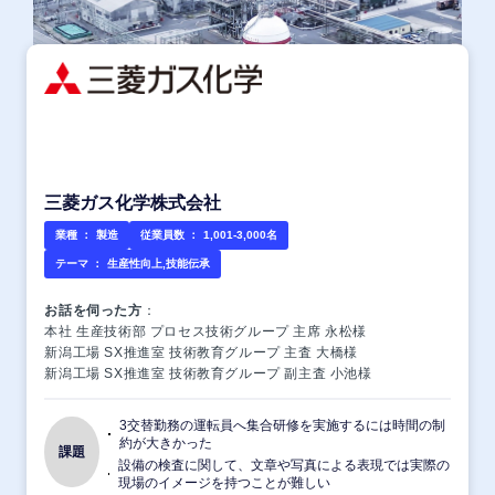
三菱ガス化学株式会社
業種 ：
製造
従業員数 ：
1,001-3,000名
テーマ ：
生産性向上,技能伝承
お話を伺った方
：
本社 生産技術部 プロセス技術グループ 主席 永松様
新潟工場 SX推進室 技術教育グループ 主査 大橋様
新潟工場 SX推進室 技術教育グループ 副主査 小池様
3交替勤務の運転員へ集合研修を実施するには時間の制
約が大きかった
課題
設備の検査に関して、文章や写真による表現では実際の
現場のイメージを持つことが難しい