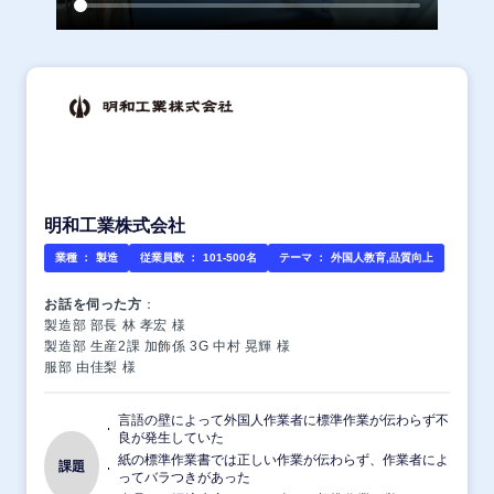
明和工業株式会社
業種 ：
製造
従業員数 ：
101-500名
テーマ ：
外国人教育,品質向上
お話を伺った方
：
製造部 部長 林 孝宏 様
製造部 生産2課 加飾係 3G 中村 晃輝 様
服部 由佳梨 様
言語の壁によって外国人作業者に標準作業が伝わらず不
良が発生していた
紙の標準作業書では正しい作業が伝わらず、作業者によ
課題
ってバラつきがあった