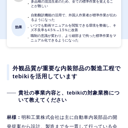
多品種の混流生産のため、全ての標準作業を覚えるこ
とが難しい
自動翻訳機能の活用で、外国人作業者が標準作業が伝わ
るようになった
いつでも動画マニュアルを閲覧できる環境を整備し、キ
効果
ズ不良率を4.5％→1.5％に改善
職制の意識が変わり、より細部まで拘った標準作業をマ
ニュアル化できるようになった
外観品質が重要な内装部品の製造工程で
tebikiを活用しています
貴社の事業内容と、tebikiの対象業務につ
いて教えてください
林様：
明和工業株式会社は主に自動車内装部品の開
発提案から設計、製造までを一貫して行っている会