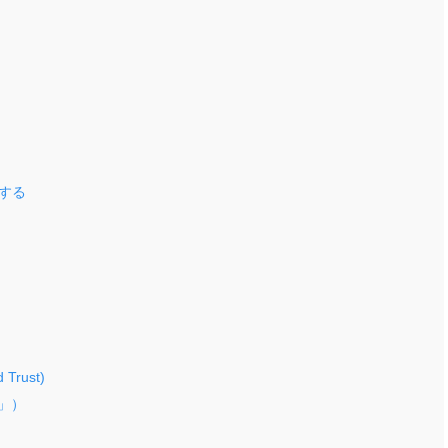
する
rust)
A」）