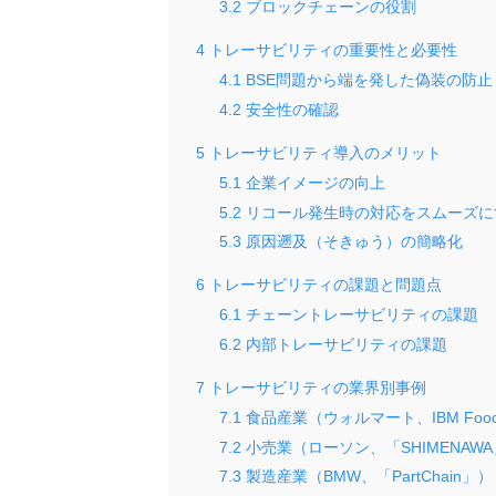
3.2
ブロックチェーンの役割
4
トレーサビリティの重要性と必要性
4.1
BSE問題から端を発した偽装の防止
4.2
安全性の確認
5
トレーサビリティ導入のメリット
5.1
企業イメージの向上
5.2
リコール発生時の対応をスムーズに
5.3
原因遡及（そきゅう）の簡略化
6
トレーサビリティの課題と問題点
6.1
チェーントレーサビリティの課題
6.2
内部トレーサビリティの課題
7
トレーサビリティの業界別事例
7.1
食品産業（ウォルマート、IBM Food T
7.2
小売業（ローソン、「SHIMENAW
7.3
製造産業（BMW、「PartChain」）