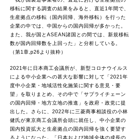
移転に関する調査の結果をみると、直近1年間で、
生産拠点の移転（国内回帰、海外移転）を行った
企業の中では、中国からの国内回帰が多かった。
また、我が国とASEAN諸国との間では、新規移転
数が国内回帰数を上回った」と分析している。
（第1章,p26より抜粋）
2021年に日本商工会議所が、新型コロナウイルス
による中小企業への甚大な影響に対して「2021年
度中小企業・地域活性化施策に関する意見・要
望」を取りまとめ、その中で「サプライチェーン
の国内回帰・地方立地の推進」を政府・政党に提
出した。さらに、2022年に三菱商事相談役の小林
健氏が東京商工会議所会頭に就任し、中小企業の
国内投資拡大と生産拠点の国内回帰を強く要望す
るようになった。「日本および地域全体の成長の