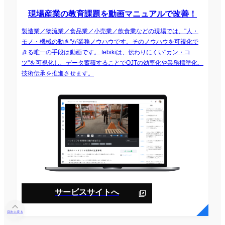
現場産業の教育課題を動画マニュアルで改善！
製造業／物流業／食品業／小売業／飲食業などの現場では、"人・
モノ・機械の動き"が業務ノウハウです。そのノウハウを可視化で
きる唯一の手段は動画です。 tebikiは、伝わりにくい"カン・コ
ツ"を可視化し、データ蓄積することでOJTの効率化や業務標準化、
技術伝承を推進させます。
サービスサイトへ
目次に戻る