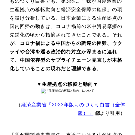
ものづくり白書でも、第3節に「 我が国製造業の
生産拠点の移転動向と経済安全保障の確保」の項
を設け分析している。日本企業による生産拠点の
国内回帰の動きは、コロナ禍前の米中貿易摩擦の
先鋭化の頃から指摘されてきたことである。それ
が、
コロナ禍による中国からの調達の困難、ウク
ライや台湾を巡る政治的な対立か深まるに連れ
て、中国依存型のサプライチェーン見直しが本格
化していることの現れだと理解できる
。
▼生産拠点の移転と動向▼
（
経済産業省「2023年版ものづくり白書（全体
版）」
より引用）
「我が国製造事業者の、直近における生産拠点の