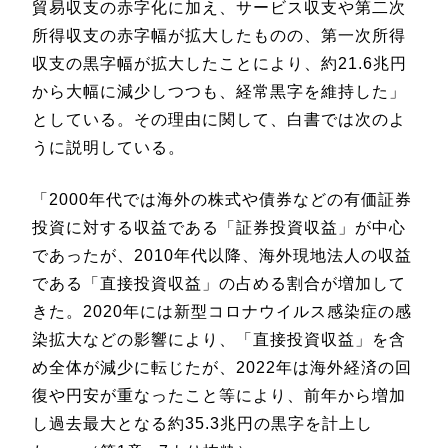
貿易収支の赤字化に加え、サービス収支や第二次
所得収支の赤字幅が拡大したものの、第一次所得
収支の黒字幅が拡大したことにより、約21.6兆円
から大幅に減少しつつも、経常黒字を維持した」
としている。その理由に関して、白書では次のよ
うに説明している。
「2000年代では海外の株式や債券などの有価証券
投資に対する収益である「証券投資収益」が中心
であったが、2010年代以降、海外現地法人の収益
である「直接投資収益」の占める割合が増加して
きた。2020年には新型コロナウイルス感染症の感
染拡大などの影響により、「直接投資収益」を含
め全体が減少に転じたが、2022年は海外経済の回
復や円安が重なったこと等により、前年から増加
し過去最大となる約35.3兆円の黒字を計上し