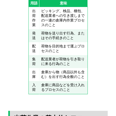
用語
意味
出
ピッキング、検品、梱包、
荷
配送業者への引き渡しまで
作
の一連の倉庫内作業プロセ
業
スのこと
発
荷物を送り出す行為、また
送
はその手続きのこと
配
荷物を目的地まで運ぶプロ
送
セスのこと
集
配送業者が荷物を引き取り
荷
に来る行為のこと
出
倉庫から物（商品以外も含
庫
む）を出す行為全般のこと
入
倉庫に商品などを受け入れ
荷
るプロセスのこと