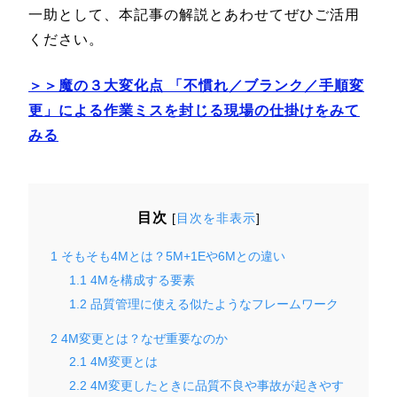
一助として、本記事の解説とあわせてぜひご活用
ください。
＞＞魔の３大変化点 「不慣れ／ブランク／手順変
更」による作業ミスを封じる現場の仕掛けをみて
みる
目次
[
目次を非表示
]
1
そもそも4Mとは？5M+1Eや6Mとの違い
1.1
4Mを構成する要素
1.2
品質管理に使える似たようなフレームワーク
2
4M変更とは？なぜ重要なのか
2.1
4M変更とは
2.2
4M変更したときに品質不良や事故が起きやす