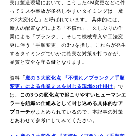
実は製造現場において、こうした4M変更などに伴
ってミスや事故が多発しやすいタイミングは「魔
の3大変化点」と呼ばれています。 具体的には、
新人の配置などによる「不慣れ」、久しぶりの作
業による「ブランク」、そして機械導入や工法変
更に伴う「手順変更」の3つを指し、これらが発生
するタイミングでいかに確実な対策を打つかが、
品質と安全を守る鍵となります。
資料
「
魔の３大変化点 『不慣れ／ブランク／手順
変更』による作業ミスを封じる現場の仕掛け
」
で
は、
この3つの変化点で起こりやすいヒューマンエ
ラーを組織の仕組みとして封じ込める具体的なア
プローチ
がまとめられているので、本記事の対策
とあわせて参考にしてみてください。