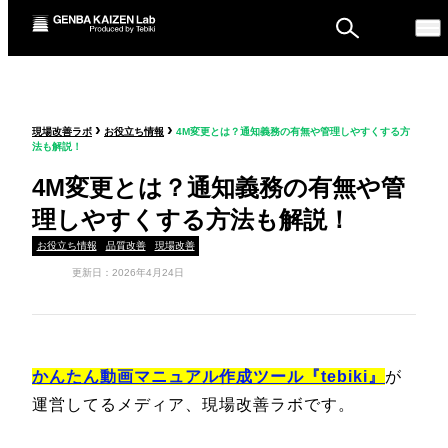
ものづくり戦略フォーラ
›
›
現場改善ラボ
お役立ち情報
4M変更とは？通知義務の有無や管理しやすくする方
ム
法も解説！
セミナー
4M変更とは？通知義務の有無や管
理しやすくする方法も解説！
お役立ち情報
品質改善
現場改善
更新日：2026年4月24日
かんたん動画マニュアル作成ツール『tebiki』
が
運営してるメディア、現場改善ラボです。