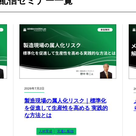
配信セミナー一覧
2026年7月2日
2
製造現場の属人化リスク｜標準化
を促進して生産性を高める 実践的
な方法とは
人材育成
見逃し配信