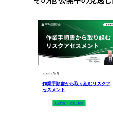
その他 公開中の
見逃し
2026年7月3日
作業手順書から取り組むリスクア
セスメント
安全対策
見逃し配信