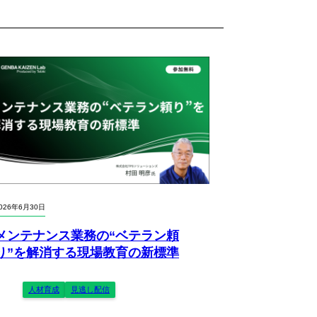
026年6月30日
メンテナンス業務の“ベテラン頼
り”を解消する現場教育の新標準
人材育成
見逃し配信