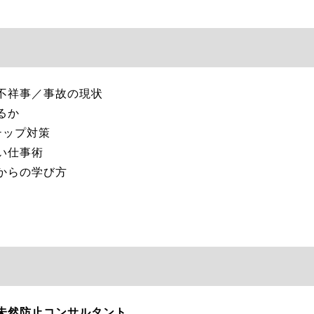
不祥事／事故の現状
るか
テップ対策
い仕事術
からの学び方
未然防止コンサルタント