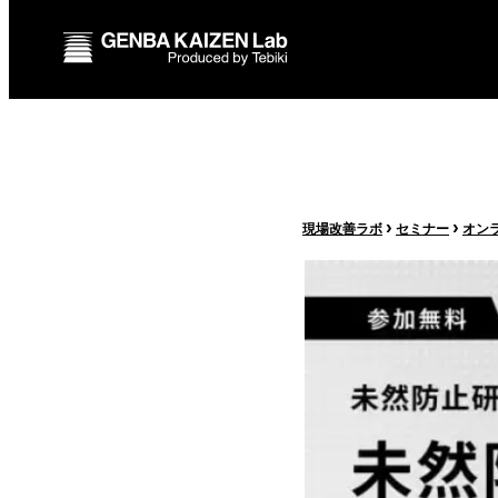
›
›
現場改善ラボ
セミナー
オン