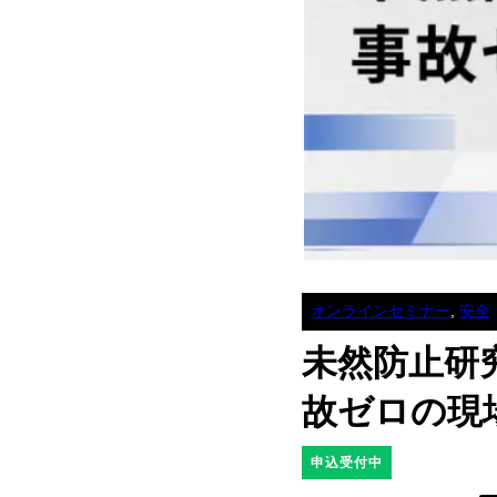
オンラインセミナー
,
安全
未然防止研
故ゼロの現
申込受付中