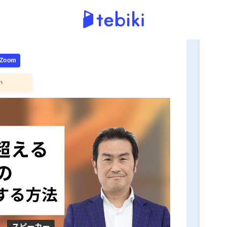
申
人従業員の即戦力化～定着を実
oom
い