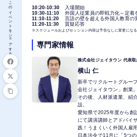
このイベントをシェアする
10:20-10:30
入場開始
10:30-11:10
外国人従業員の即戦力化～定着
11:10-11:20
言語の壁を超える外国人教育の
11:20-11:30
質疑応答
※スケジュールおよびセッション内容は予告なしに変更にな
専門家情報
株式会社ジェイタウン 代表取
横山 仁
新卒でリクルートグループ
会社ジェイタウン」創業
その後、人材派遣業、紹介業
設。
愛知県で2025年度から
にて講演講師とアドバイザ
践！うまくいく外国人雇
日本法令で11月に「5つ