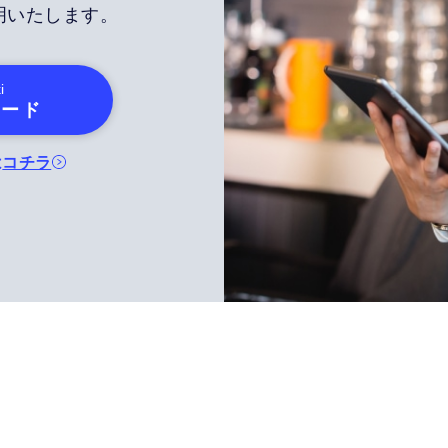
明いたします。
i
ロード
は
コチラ