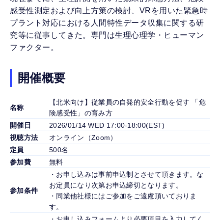
感受性測定および向上方策の検討、VRを用いた緊急時
プラント対応における人間特性データ収集に関する研
究等に従事してきた。専門は生理心理学・ヒューマン
ファクター。
開催概要
【北米向け】従業員の自発的安全行動を促す 「危
名称
険感受性」の育み方
開催日
2026/01/14 WED 17:00-18:00(EST)
視聴方法
オンライン（Zoom）
定員
500名
参加費
無料
・お申し込みは事前申込制とさせて頂きます。な
お定員になり次第お申込締切となります。
参加条件
・同業他社様にはご参加をご遠慮頂いておりま
す。
・お申し込みフォームより必要項目を入力してく