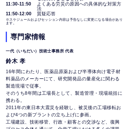
11:30-11:50
よくある労災の原因への具体的な対策方
法
11:50-12:00
質疑応答
※スケジュールおよびセッション内容は予告なしに変更になる場合があり
ます。
専門家情報
一代（いちだい）技術士事務所 代表
鈴木 孝
16年間にわたり、医薬品原薬および半導体向け電子材
料薬品のメーカーにて、研究開発品の量産化に関わる
製造現場で従事。
そのうち8年間は工場長として、製造管理・現場統括に
携わる。
2011年の東日本大震災を経験し、被災後の工場移転お
よび4つの新プラントの立ち上げに参画。
工場建設、技術移管、行政・顧客との交渉など、復興