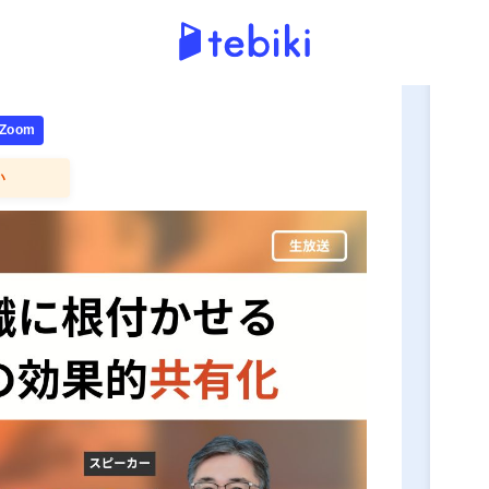
申
oom
い