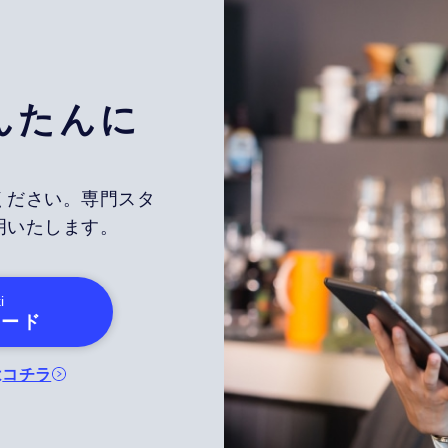
んたんに
ください。専門スタ
明いたします。
i
ロード
は
コチラ