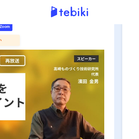
申
を防ぐための6つのポイント
oom
い